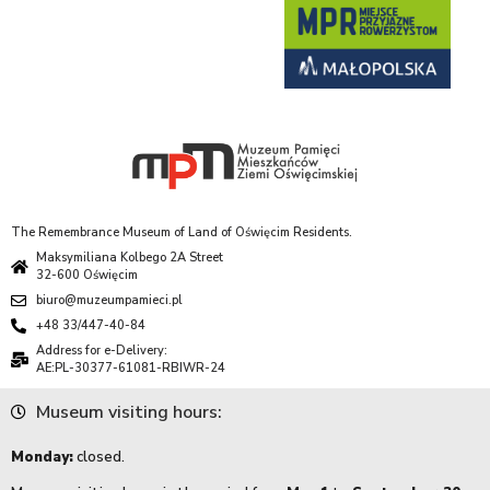
The Remembrance Museum of Land of Oświęcim Residents.
Maksymiliana Kolbego 2A Street
32-600 Oświęcim
biuro@muzeumpamieci.pl
+48 33/447-40-84
Address for e-Delivery:
AE:PL-30377-61081-RBIWR-24
Museum visiting hours:
Monday:
closed.