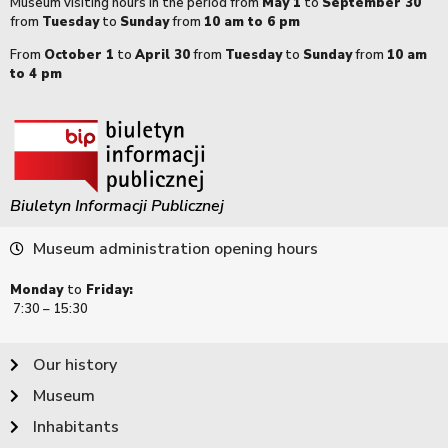
Museum visiting hours in the period from
May 1
to
September 30
from
Tuesday
to
Sunday
from
10 am to 6 pm
From
October 1
to
April 30
from
Tuesday
to
Sunday
from
10 am
to 4 pm
Biuletyn Informacji Publicznej
Museum administration opening hours
Monday
to
Friday:
7:30 – 15:30
Our history
Museum
Inhabitants