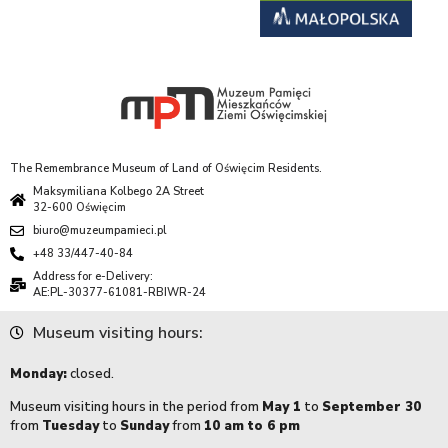
The Remembrance Museum of Land of Oświęcim Residents.
Maksymiliana Kolbego 2A Street
32-600 Oświęcim
biuro@muzeumpamieci.pl
+48 33/447-40-84
Address for e-Delivery:
AE:PL-30377-61081-RBIWR-24
Museum visiting hours:
Monday:
closed.
Museum visiting hours in the period from
May 1
to
September 30
from
Tuesday
to
Sunday
from
10 am to 6 pm