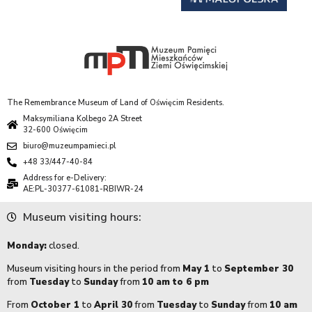
The Remembrance Museum of Land of Oświęcim Residents.
Maksymiliana Kolbego 2A Street
32-600 Oświęcim
biuro@muzeumpamieci.pl
+48 33/447-40-84
Address for e-Delivery:
AE:PL-30377-61081-RBIWR-24
Museum visiting hours:
Monday:
closed.
Museum visiting hours in the period from
May 1
to
September 30
from
Tuesday
to
Sunday
from
10 am to 6 pm
From
October 1
to
April 30
from
Tuesday
to
Sunday
from
10 am