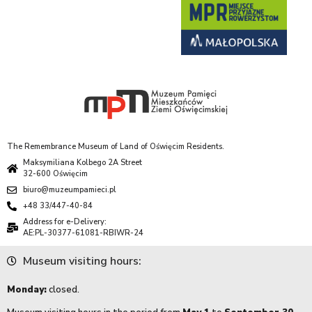
The Remembrance Museum of Land of Oświęcim Residents.
Maksymiliana Kolbego 2A Street
32-600 Oświęcim
biuro@muzeumpamieci.pl
+48 33/447-40-84
Address for e-Delivery:
AE:PL-30377-61081-RBIWR-24
Museum visiting hours:
Monday:
closed.