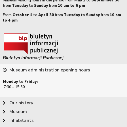
Museum visiting hours in the period from
May 1
to
September 30
from
Tuesday
to
Sunday
from
10 am to 6 pm
From
October 1
to
April 30
from
Tuesday
to
Sunday
from
10 am
to 4 pm
Biuletyn Informacji Publicznej
Museum administration opening hours
Monday
to
Friday:
7:30 – 15:30
Our history
Museum
Inhabitants