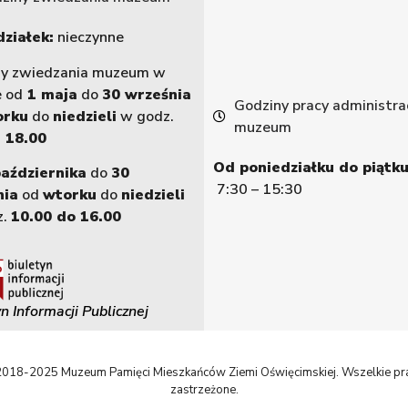
ziałek:
nieczynne
ny zwiedzania muzeum w
e od
1 maja
do
30 września
Godziny pracy administrac
orku
do
niedzieli
w godz.
muzeum
 18.00
Od poniedziałku do piątku
października
do
30
7:30 – 15:30
nia
od
wtorku
do
niedzieli
z.
10.00 do 16.00
n Informacji Publicznej
018-2025 Muzeum Pamięci Mieszkańców Ziemi Oświęcimskiej. Wszelkie p
zastrzeżone.