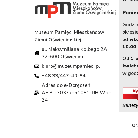
Ponied
Godzi
okresi
Muzeum Pamięci Mieszkańców
od
wt
Ziemi Oświęcimskiej
10.00-
ul. Maksymiliana Kolbego 2A
32-600 Oświęcim
Od
1 
kwiet
biuro@muzeumpamieci.pl
w god
+48 33/447-40-84
Adres do e-Doręczeń:
AE:PL-30377-61081-RBIWR-
24
Biulety
© 2