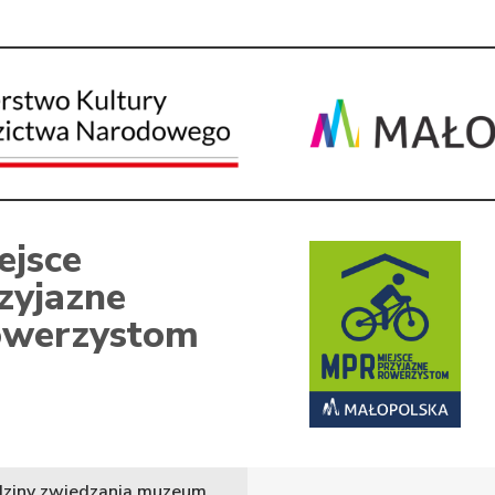
ejsce
zyjazne
werzystom
ziny zwiedzania muzeum