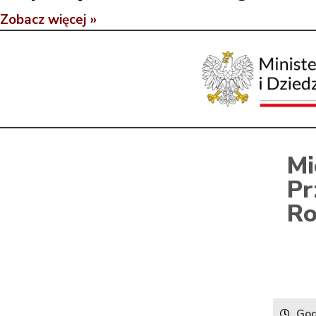
Zobacz więcej »
Mi
Pr
Ro
God