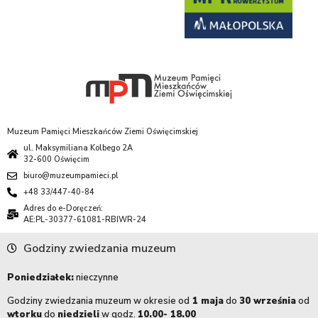
Muzeum Pamięci Mieszkańców Ziemi Oświęcimskiej
ul. Maksymiliana Kolbego 2A
32-600 Oświęcim
biuro@muzeumpamieci.pl
+48 33/447-40-84
Adres do e-Doręczeń:
AE:PL-30377-61081-RBIWR-24
Godziny zwiedzania muzeum
Poniedziałek:
nieczynne
Godziny zwiedzania muzeum w okresie od
1 maja
do
30 września
od
wtorku
do
niedzieli
w godz.
10.00- 18.00