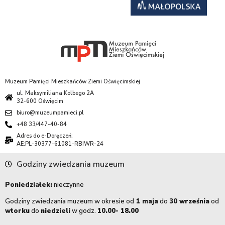
Muzeum Pamięci Mieszkańców Ziemi Oświęcimskiej
ul. Maksymiliana Kolbego 2A
32-600 Oświęcim
biuro@muzeumpamieci.pl
+48 33/447-40-84
Adres do e-Doręczeń:
AE:PL-30377-61081-RBIWR-24
Godziny zwiedzania muzeum
Poniedziałek:
nieczynne
Godziny zwiedzania muzeum w okresie od
1 maja
do
30 września
od
wtorku
do
niedzieli
w godz.
10.00- 18.00