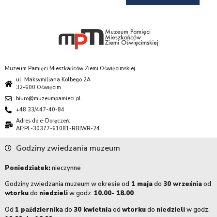
Muzeum Pamięci Mieszkańców Ziemi Oświęcimskiej
ul. Maksymiliana Kolbego 2A
32-600 Oświęcim
biuro@muzeumpamieci.pl
+48 33/447-40-84
Adres do e-Doręczeń:
AE:PL-30377-61081-RBIWR-24
Godziny zwiedzania muzeum
Poniedziałek:
nieczynne
Godziny zwiedzania muzeum w okresie od
1 maja
do
30 września
od
wtorku
do
niedzieli
w godz.
10.00- 18.00
Od
1 października
do
30 kwietnia
od
wtorku
do
niedzieli
w godz.