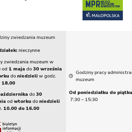
ziny zwiedzania muzeum
ziałek:
nieczynne
ny zwiedzania muzeum w
e od
1 maja
do
30 września
Godziny pracy administrac
orku
do
niedzieli
w godz.
muzeum
 18.00
Od poniedziałku do piątku
października
do
30
7:30 – 15:30
nia
od
wtorku
do
niedzieli
z.
10.00 do 16.00