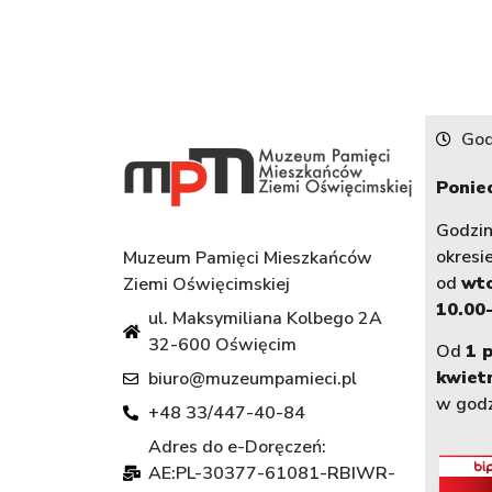
God
Ponied
Godzi
okresi
Muzeum Pamięci Mieszkańców
od
wt
Ziemi Oświęcimskiej
10.00-
ul. Maksymiliana Kolbego 2A
32-600 Oświęcim
Od
1 
kwiet
biuro@muzeumpamieci.pl
w god
+48 33/447-40-84
Adres do e-Doręczeń:
AE:PL-30377-61081-RBIWR-