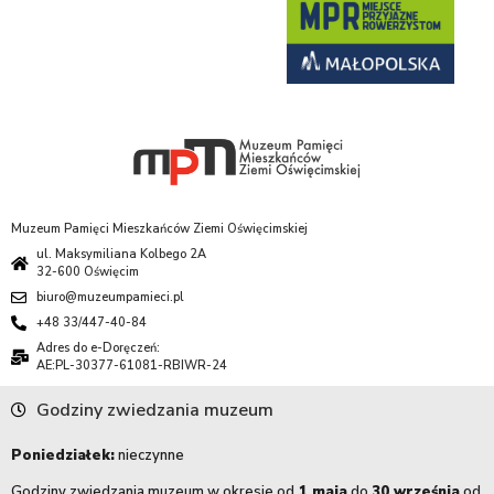
Muzeum Pamięci Mieszkańców Ziemi Oświęcimskiej
ul. Maksymiliana Kolbego 2A
32-600 Oświęcim
biuro@muzeumpamieci.pl
+48 33/447-40-84
Adres do e-Doręczeń:
AE:PL-30377-61081-RBIWR-24
Godziny zwiedzania muzeum
Poniedziałek:
nieczynne
Godziny zwiedzania muzeum w okresie od
1 maja
do
30 września
od