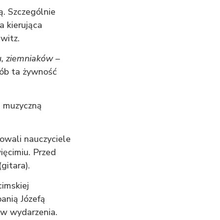
. Szczególnie
 kierująca
witz.
u, ziemniaków
–
sób ta żywność
na muzyczną
owali nauczyciele
ięcimiu. Przed
gitara).
imskiej
anią Józefą
ków wydarzenia.