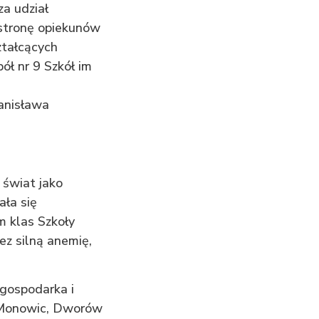
a udział
 stronę opiekunów
ztałcących
ł nr 9 Szkół im
anisława
 świat jako
ała się
m klas Szkoły
ez silną anemię,
 gospodarka i
o Monowic, Dworów