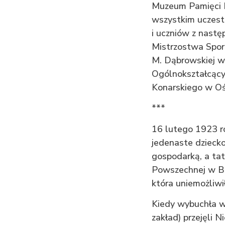
Muzeum Pamięci M
wszystkim uczest
i uczniów z nastę
Mistrzostwa Spor
M. Dąbrowskiej w
Ogólnokształcący
Konarskiego w Oś
***
16 lutego 1923 ro
jedenaste dziecko
gospodarką, a tat
Powszechnej w Brz
która uniemożliwi
Kiedy wybuchła wo
zakład) przejęli 