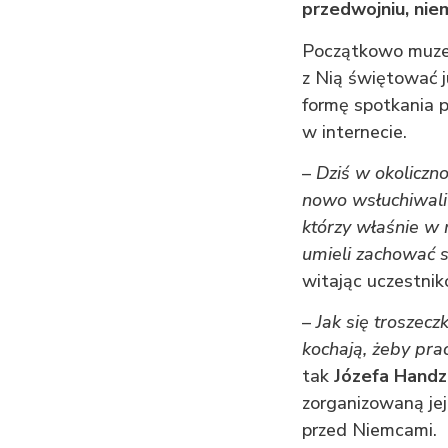
przedwojniu, niem
Początkowo muzeu
z Nią świętować j
formę spotkania p
w internecie.
–
Dziś w okoliczno
nowo wsłuchiwali 
którzy właśnie w
umieli zachować s
witając uczestni
–
Jak się troszecz
kochają, żeby pra
tak
Józefa Handz
zorganizowaną jej
przed Niemcami.