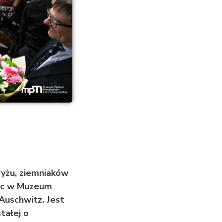
ryżu, ziemniaków
iąc w Muzeum
Auschwitz. Jest
tałej o