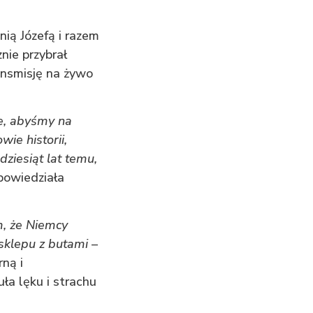
ią Józefą i razem
nie przybrał
ansmisję na żywo
ne, abyśmy na
ie historii,
ziesiąt lat temu,
powiedziała
m, że Niemcy
sklepu z butami
–
ną i
ła lęku i strachu