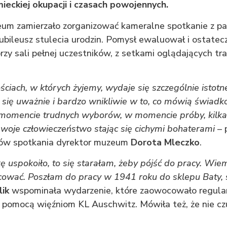
ieckiej okupacji i czasach powojennych.
m zamierzało zorganizować kameralne spotkanie z pan
ubileusz stulecia urodzin. Pomysł ewaluował i ostatecz
rzy sali pełnej uczestników, z setkami oglądających tr
ściach, w których żyjemy, wydaje się szczególnie istot
się uważnie i bardzo wnikliwie w to, co mówią świadkow
 momencie trudnych wyborów, w momencie próby, kilkad
woje człowieczeństwo stając się cichymi bohaterami
– 
ków spotkania dyrektor muzeum
Dorota Mleczko
.
kę uspokoiło, to się starałam, żeby pójść do pracy. Wie
cować. Poszłam do pracy w 1941 roku do sklepu Baty, 
lik
wspominała wydarzenie, które zaowocowało regular
 pomocą więźniom KL Auschwitz. Mówiła też, że nie czu