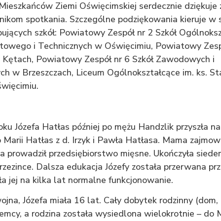
ieszkańców Ziemi Oświęcimskiej serdecznie dziękuje z
nikom spotkania. Szczególne podziękowania kieruje w
pujących szkół: Powiatowy Zespół nr 2 Szkół Ogólnoks
towego i Technicznych w Oświęcimiu, Powiatowy Zespó
 Kętach, Powiatowy Zespół nr 6 Szkół Zawodowych i
ch w Brzeszczach, Liceum Ogólnokształcące im. ks. St
więcimiu.
ku Józefa Hatłas później po mężu Handzlik przyszła na
 Marii Hatłas z d. Irzyk i Pawła Hatłasa. Mama zajmow
a prowadził przedsiębiorstwo mięsne. Ukończyła siede
ezince. Dalsza edukacja Józefy została przerwana prz
ła jej na kilka lat normalne funkcjonowanie.
jna, Józefa miała 16 lat. Cały dobytek rodzinny (dom,
Niemcy, a rodzina została wysiedlona wielokrotnie – d