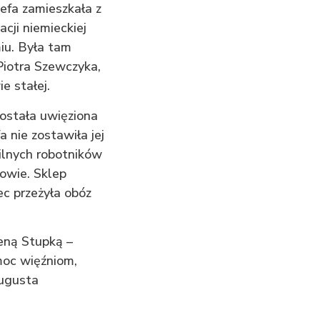
efa zamieszkała z
acji niemieckiej
u. Była tam
Piotra Szewczyka,
e stałej.
ostała uwięziona
 nie zostawiła jej
ilnych robotników
iowie. Sklep
c przeżyła obóz
eną Stupką –
moc więźniom,
Augusta