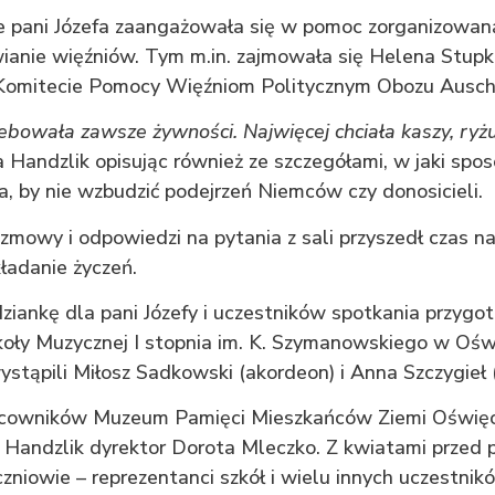
 pani Józefa zaangażowała się w pomoc zorganizowaną
ianie więźniów. Tym m.in. zajmowała się Helena Stupka
Komitecie Pomocy Więźniom Politycznym Obozu Ausch
bowała zawsze żywności. Najwięcej chciała kaszy, ryż
 Handzlik opisując również ze szczegółami, w jaki spo
, by nie wzbudzić podejrzeń Niemców czy donosicieli.
zmowy i odpowiedzi na pytania z sali przyszedł czas 
kładanie życzeń.
iankę dla pani Józefy i uczestników spotkania przygot
oły Muzycznej I stopnia im. K. Szymanowskiego w Ośw
tąpili Miłosz Sadkowski (akordeon) i Anna Szczygieł (
acowników Muzeum Pamięci Mieszkańców Ziemi Oświęc
e Handzlik dyrektor Dorota Mleczko. Z kwiatami przed p
czniowie – reprezentanci szkół i wielu innych uczestni