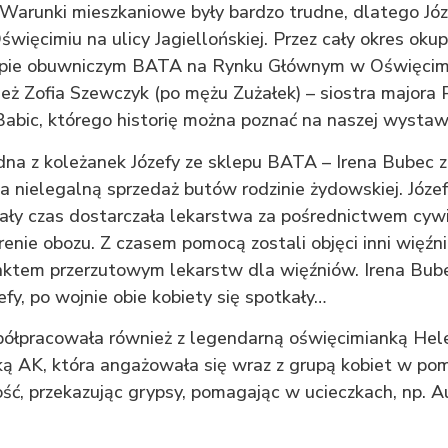
 Warunki mieszkaniowe były bardzo trudne, dlatego Józ
święcimiu na ulicy Jagiellońskiej. Przez cały okres okup
epie obuwniczym BATA na Rynku Głównym w Oświęcimi
eż Zofia Szewczyk (po mężu Zużałek) – siostra majora 
abic, którego historię można poznać na naszej wystawi
dna z koleżanek Józefy ze sklepu BATA – Irena Bubec z
 nielegalną sprzedaż butów rodzinie żydowskiej. Józefa
 cały czas dostarczała lekarstwa za pośrednictwem cyw
renie obozu. Z czasem pomocą zostali objęci inni więźn
nktem przerzutowym lekarstw dla więźniów. Irena Bube
efy, po wojnie obie kobiety się spotkały…
półpracowała również z legendarną oświęcimianką Hel
ą AK, która angażowała się wraz z grupą kobiet w po
ść, przekazując grypsy, pomagając w ucieczkach, np. 