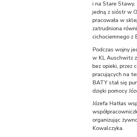
i na Stare Stawy.
jedną z sióstr w O
pracowała w skl
zatrudniona równi
cichociemnego z B
Podczas wojny je
w KL Auschwitz za
bez opieki, przez
pracujących na te
BATY stał się pu
dzięki pomocy Józ
Józefa Hatłas ws
współpracowniczk
organizując żywno
Kowalczyka.