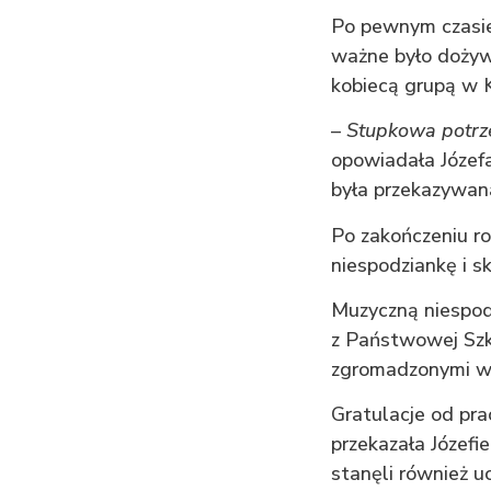
Po pewnym czasie
ważne było dożyw
kobiecą grupą w 
–
Stupkowa potrze
opowiadała Józefa
była przekazywana
Po zakończeniu ro
niespodziankę i s
Muzyczną niespodz
z Państwowej Szk
zgromadzonymi wys
Gratulacje od pr
przekazała Józefi
stanęli również u