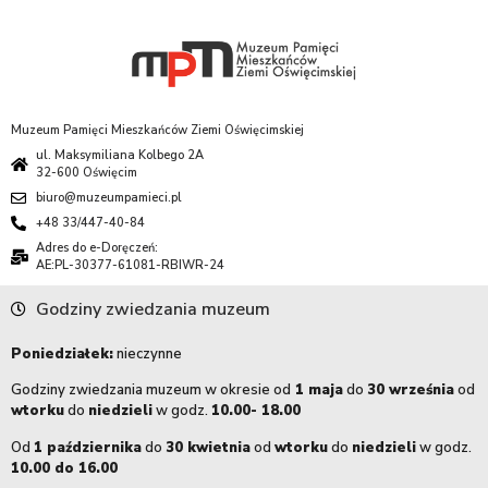
Muzeum Pamięci Mieszkańców Ziemi Oświęcimskiej
ul. Maksymiliana Kolbego 2A
32-600 Oświęcim
biuro@muzeumpamieci.pl
+48 33/447-40-84
Adres do e-Doręczeń:
AE:PL-30377-61081-RBIWR-24
Godziny zwiedzania muzeum
Poniedziałek:
nieczynne
Godziny zwiedzania muzeum w okresie od
1 maja
do
30 września
od
wtorku
do
niedzieli
w godz.
10.00- 18.00
Od
1 października
do
30 kwietnia
od
wtorku
do
niedzieli
w godz.
10.00 do 16.00