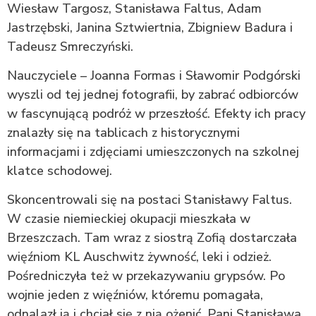
Wiesław Targosz, Stanisława Faltus, Adam
Jastrzębski, Janina Sztwiertnia, Zbigniew Badura i
Tadeusz Smreczyński.
Nauczyciele – Joanna Formas i Sławomir Podgórski
wyszli od tej jednej fotografii, by zabrać odbiorców
w fascynującą podróż w przeszłość. Efekty ich pracy
znalazły się na tablicach z historycznymi
informacjami i zdjęciami umieszczonych na szkolnej
klatce schodowej.
Skoncentrowali się na postaci Stanisławy Faltus.
W czasie niemieckiej okupacji mieszkała w
Brzeszczach. Tam wraz z siostrą Zofią dostarczała
więźniom KL Auschwitz żywność, leki i odzież.
Pośredniczyła też w przekazywaniu grypsów. Po
wojnie jeden z więźniów, któremu pomagała,
odnalazł ją i chciał się z nią ożenić. Pani Stanisława