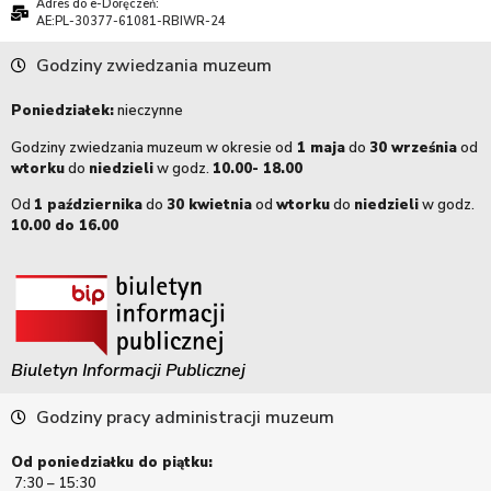
Adres do e-Doręczeń:
AE:PL-30377-61081-RBIWR-24
Godziny zwiedzania muzeum
Poniedziałek:
nieczynne
Godziny zwiedzania muzeum w okresie od
1 maja
do
30 września
od
wtorku
do
niedzieli
w godz.
10.00- 18.00
Od
1 października
do
30 kwietnia
od
wtorku
do
niedzieli
w godz.
10.00 do 16.00
Biuletyn Informacji Publicznej
Godziny pracy administracji muzeum
Od poniedziałku do piątku:
7:30 – 15:30