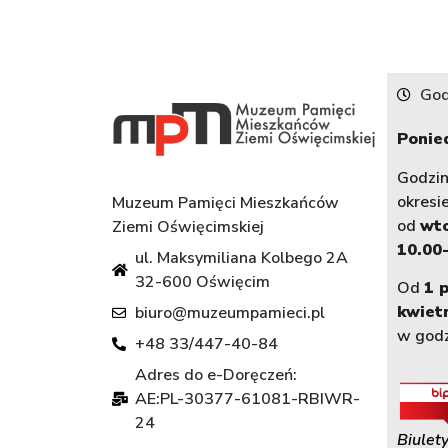
God
Ponied
Godzi
okresi
Muzeum Pamięci Mieszkańców
od
wt
Ziemi Oświęcimskiej
10.00-
ul. Maksymiliana Kolbego 2A
32-600 Oświęcim
Od
1 
kwiet
biuro@muzeumpamieci.pl
w god
+48 33/447-40-84
Adres do e-Doręczeń:
AE:PL-30377-61081-RBIWR-
24
Biulety