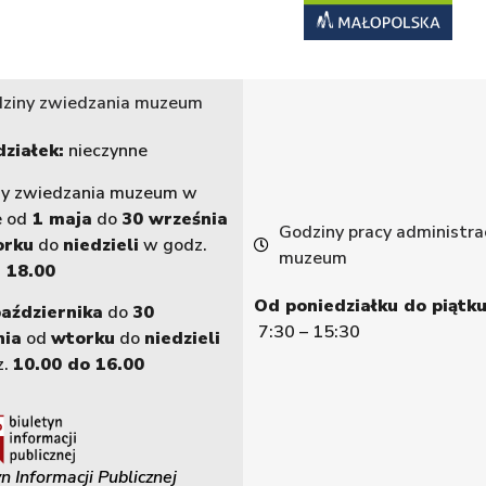
ziny zwiedzania muzeum
ziałek:
nieczynne
ny zwiedzania muzeum w
e od
1 maja
do
30 września
Godziny pracy administrac
orku
do
niedzieli
w godz.
muzeum
 18.00
Od poniedziałku do piątku
października
do
30
7:30 – 15:30
nia
od
wtorku
do
niedzieli
z.
10.00 do 16.00
n Informacji Publicznej