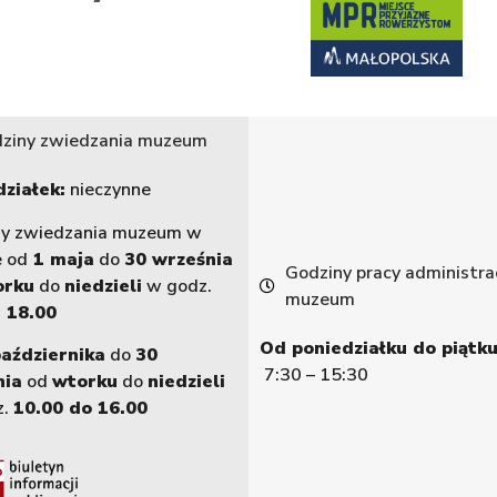
ziny zwiedzania muzeum
ziałek:
nieczynne
ny zwiedzania muzeum w
e od
1 maja
do
30 września
Godziny pracy administrac
orku
do
niedzieli
w godz.
muzeum
 18.00
Od poniedziałku do piątku
października
do
30
7:30 – 15:30
nia
od
wtorku
do
niedzieli
z.
10.00 do 16.00