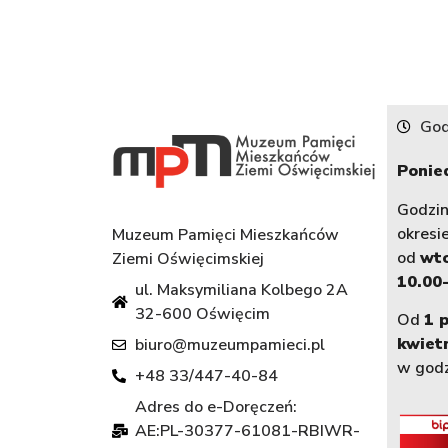
God
Ponied
Godzi
okresi
Muzeum Pamięci Mieszkańców
od
wt
Ziemi Oświęcimskiej
10.00-
ul. Maksymiliana Kolbego 2A
32-600 Oświęcim
Od
1 
kwiet
biuro@muzeumpamieci.pl
w god
+48 33/447-40-84
Adres do e-Doręczeń:
AE:PL-30377-61081-RBIWR-