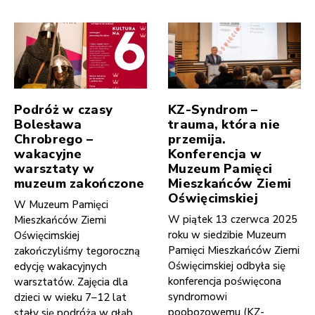
Podróż w czasy
KZ-Syndrom –
Bolesława
trauma, która nie
Chrobrego –
przemija.
wakacyjne
Konferencja w
warsztaty w
Muzeum Pamięci
muzeum zakończone
Mieszkańców Ziemi
Oświęcimskiej
W Muzeum Pamięci
W piątek 13 czerwca 2025
Mieszkańców Ziemi
roku w siedzibie Muzeum
Oświęcimskiej
Pamięci Mieszkańców Ziemi
zakończyliśmy tegoroczną
Oświęcimskiej odbyła się
edycję wakacyjnych
konferencja poświęcona
warsztatów. Zajęcia dla
syndromowi
dzieci w wieku 7–12 lat
poobozowemu (KZ-
stały się podróżą w głąb