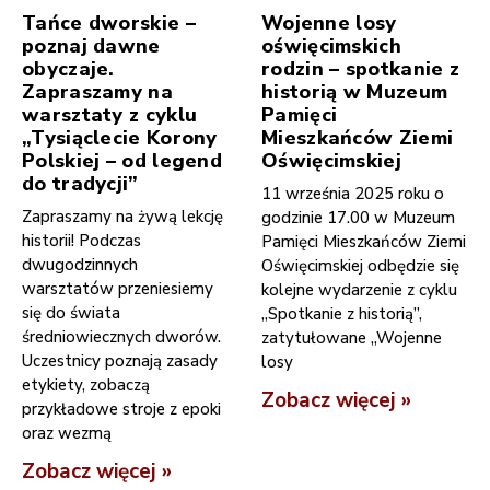
Tańce dworskie –
Wojenne losy
poznaj dawne
oświęcimskich
obyczaje.
rodzin – spotkanie z
Zapraszamy na
historią w Muzeum
warsztaty z cyklu
Pamięci
„Tysiąclecie Korony
Mieszkańców Ziemi
Polskiej – od legend
Oświęcimskiej
do tradycji”
11 września 2025 roku o
Zapraszamy na żywą lekcję
godzinie 17.00 w Muzeum
historii! Podczas
Pamięci Mieszkańców Ziemi
dwugodzinnych
Oświęcimskiej odbędzie się
warsztatów przeniesiemy
kolejne wydarzenie z cyklu
się do świata
„Spotkanie z historią”,
średniowiecznych dworów.
zatytułowane „Wojenne
Uczestnicy poznają zasady
losy
etykiety, zobaczą
Zobacz więcej »
przykładowe stroje z epoki
oraz wezmą
Zobacz więcej »