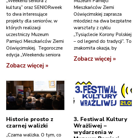
„Weekend seniora z
Muzeum Pamięci
kulturą” oraz SENIORweek
Mieszkańców Ziemi
to dwa interesujące
Oświęcimskiej zaprasza
projekty dla seniorów, w
młodzież na dwa bezpłatne
których realizacji
warsztaty z cyklu
uczestniczy Muzeum
„Tysiąclecie Korony Polskiej
Pamięci Mieszkańców Ziemi
– od legend do tradycji”. To
Oświęcimskiej. Tegoroczne
znakomita okazja, by
edycja „Weekendu seniora
Zobacz więcej »
Zobacz więcej »
Historie prosto z
3. Festiwal Kultury
czarnej walizki
Wrażliwej –
wydarzenia w
„Czarna walizka. O tym, co