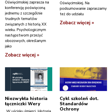
Oświęcimskiej zaprasza na
Oświęcimskiej. Na
konferencję poświęconą
podsumowanie zapraszamy
jednemu z szczególnie
też do udziału
trudnych tematów
Zobacz więcej »
związanych z historią XX
wieku. Psychologicznym
następstwom przeżyć
obozowych, określanym
jako
Zobacz więcej »
Niezwykła historia
Cykl szkoleń dot.
łączniczki Wery
Standardów
Ochrony
„W uścisku śmierci. Historia