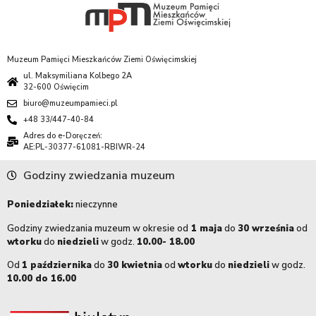
Muzeum Pamięci Mieszkańców Ziemi Oświęcimskiej
ul. Maksymiliana Kolbego 2A
32-600 Oświęcim
biuro@muzeumpamieci.pl
+48 33/447-40-84
Adres do e-Doręczeń:
AE:PL-30377-61081-RBIWR-24
Godziny zwiedzania muzeum
Poniedziałek:
nieczynne
Godziny zwiedzania muzeum w okresie od
1 maja
do
30 września
od
wtorku
do
niedzieli
w godz.
10.00- 18.00
Od
1 października
do
30 kwietnia
od
wtorku
do
niedzieli
w godz.
10.00 do 16.00