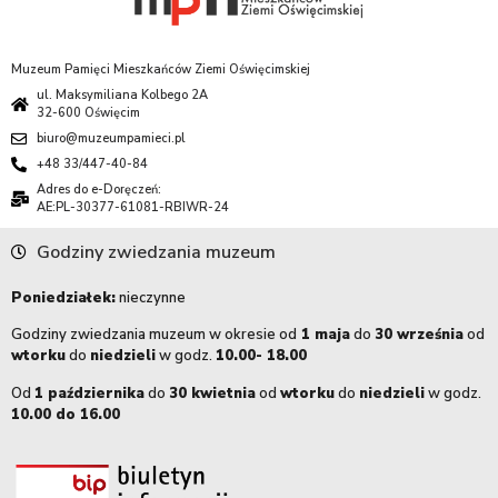
Muzeum Pamięci Mieszkańców Ziemi Oświęcimskiej
ul. Maksymiliana Kolbego 2A
32-600 Oświęcim
biuro@muzeumpamieci.pl
+48 33/447-40-84
Adres do e-Doręczeń:
AE:PL-30377-61081-RBIWR-24
Godziny zwiedzania muzeum
Poniedziałek:
nieczynne
Godziny zwiedzania muzeum w okresie od
1 maja
do
30 września
od
wtorku
do
niedzieli
w godz.
10.00- 18.00
Od
1 października
do
30 kwietnia
od
wtorku
do
niedzieli
w godz.
10.00 do 16.00