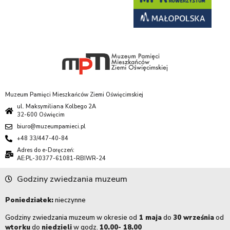
Muzeum Pamięci Mieszkańców Ziemi Oświęcimskiej
ul. Maksymiliana Kolbego 2A
32-600 Oświęcim
biuro@muzeumpamieci.pl
+48 33/447-40-84
Adres do e-Doręczeń:
AE:PL-30377-61081-RBIWR-24
Godziny zwiedzania muzeum
Poniedziałek:
nieczynne
Godziny zwiedzania muzeum w okresie od
1 maja
do
30 września
od
wtorku
do
niedzieli
w godz.
10.00- 18.00