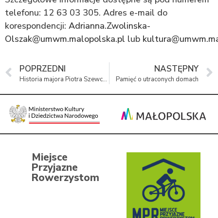
telefonu: 12 63 03 305. Adres e-mail do
korespondencji:
Adrianna.Zwolinska-
Olszak@umwm.malopolska.pl
lub
kultura@umwm.mal
POPRZEDNI
NASTĘPNY
Historia majora Piotra Szewczyka tematem spotkania w MPMZO
Pamięć o utraconych domach
Miejsce
Przyjazne
Rowerzystom