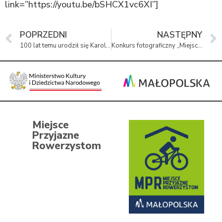
link=”https://youtu.be/bSHCX1vc6XI”]
POPRZEDNI
NASTĘPNY
100 lat temu urodził się Karol Wojtyła
Konkurs fotograficzny „Miejsca Pamięci – historia moją inspiracją”
Miejsce
Przyjazne
Rowerzystom