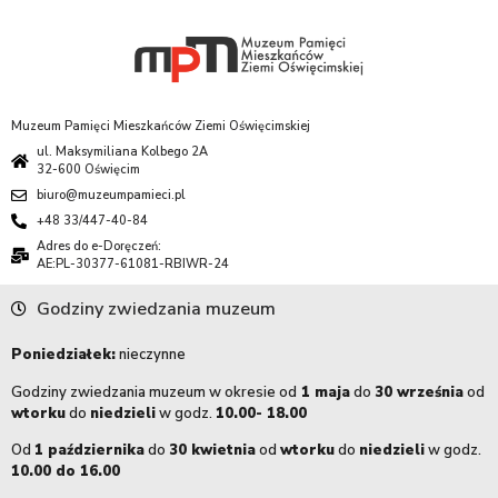
Muzeum Pamięci Mieszkańców Ziemi Oświęcimskiej
ul. Maksymiliana Kolbego 2A
32-600 Oświęcim
biuro@muzeumpamieci.pl
+48 33/447-40-84
Adres do e-Doręczeń:
AE:PL-30377-61081-RBIWR-24
Godziny zwiedzania muzeum
Poniedziałek:
nieczynne
Godziny zwiedzania muzeum w okresie od
1 maja
do
30 września
od
wtorku
do
niedzieli
w godz.
10.00- 18.00
Od
1 października
do
30 kwietnia
od
wtorku
do
niedzieli
w godz.
10.00 do 16.00