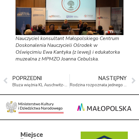
Nauczyciel konsultant Małopolskiego Centrum
Doskonalenia Nauczycieli Ośrodek w
Oświęcimiu Ewa Kantyka (z lewej) i edukatorka
muzealna z MPMZO Joanna Cebulska.
POPRZEDNI
NASTĘPNY
Bluza więźnia KL Auschwitz-Birkenau w zbiorach Muzeum Pamięci Mieszkańców Ziemi Oświęcimskiej
Rodzina rozpoznała jednego z mężczyzn na zdjęciu sprzed wojny
Miejsce