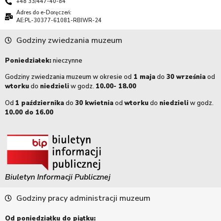
+48 33/447-40-84
Adres do e-Doręczeń:
AE:PL-30377-61081-RBIWR-24
Godziny zwiedzania muzeum
Poniedziałek:
nieczynne
Godziny zwiedzania muzeum w okresie od
1 maja
do
30 września
od
wtorku
do
niedzieli
w godz.
10.00- 18.00
Od
1 października
do
30 kwietnia
od
wtorku
do
niedzieli
w godz.
10.00 do 16.00
Biuletyn Informacji Publicznej
Godziny pracy administracji muzeum
Od poniedziałku do piątku: