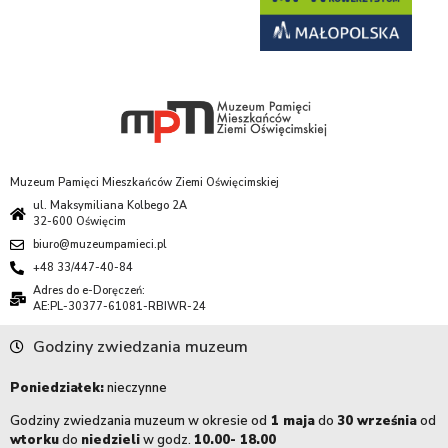
Muzeum Pamięci Mieszkańców Ziemi Oświęcimskiej
ul. Maksymiliana Kolbego 2A
32-600 Oświęcim
biuro@muzeumpamieci.pl
+48 33/447-40-84
Adres do e-Doręczeń:
AE:PL-30377-61081-RBIWR-24
Godziny zwiedzania muzeum
Poniedziałek:
nieczynne
Godziny zwiedzania muzeum w okresie od
1 maja
do
30 września
od
wtorku
do
niedzieli
w godz.
10.00- 18.00