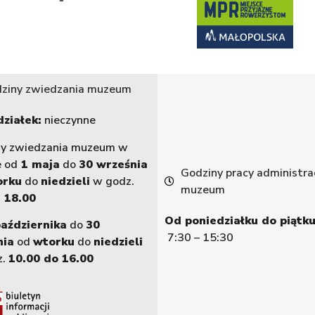
ziny zwiedzania muzeum
ziałek:
nieczynne
ny zwiedzania muzeum w
e od
1 maja
do
30 września
Godziny pracy administrac
orku
do
niedzieli
w godz.
muzeum
 18.00
Od poniedziałku do piątku
października
do
30
7:30 – 15:30
nia
od
wtorku
do
niedzieli
z.
10.00 do 16.00