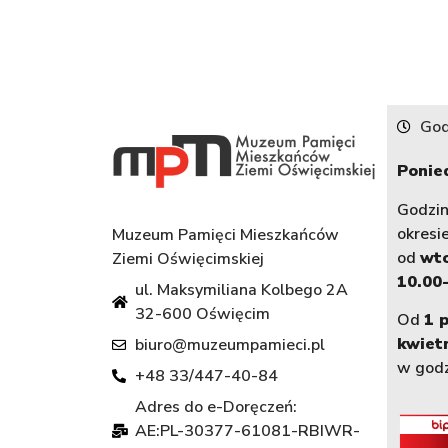
God
Ponied
Godzi
okresi
Muzeum Pamięci Mieszkańców
od
wt
Ziemi Oświęcimskiej
10.00-
ul. Maksymiliana Kolbego 2A
32-600 Oświęcim
Od
1 
kwiet
biuro@muzeumpamieci.pl
w god
+48 33/447-40-84
Adres do e-Doręczeń:
AE:PL-30377-61081-RBIWR-