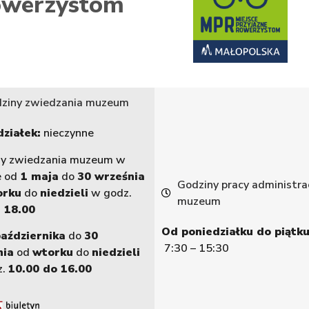
werzystom
ziny zwiedzania muzeum
ziałek:
nieczynne
ny zwiedzania muzeum w
e od
1 maja
do
30 września
Godziny pracy administrac
orku
do
niedzieli
w godz.
muzeum
 18.00
Od poniedziałku do piątku
października
do
30
7:30 – 15:30
nia
od
wtorku
do
niedzieli
z.
10.00 do 16.00