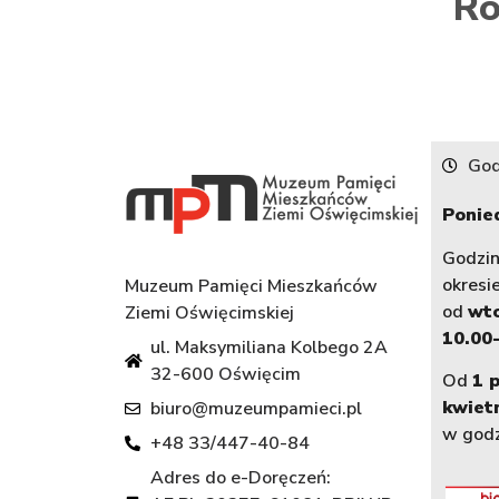
Ro
God
Ponied
Godzi
okresi
Muzeum Pamięci Mieszkańców
od
wt
Ziemi Oświęcimskiej
10.00-
ul. Maksymiliana Kolbego 2A
32-600 Oświęcim
Od
1 
kwiet
biuro@muzeumpamieci.pl
w god
+48 33/447-40-84
Adres do e-Doręczeń: