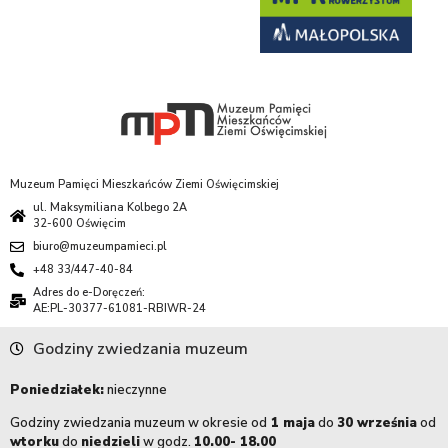
Muzeum Pamięci Mieszkańców Ziemi Oświęcimskiej
ul. Maksymiliana Kolbego 2A
32-600 Oświęcim
biuro@muzeumpamieci.pl
+48 33/447-40-84
Adres do e-Doręczeń:
AE:PL-30377-61081-RBIWR-24
Godziny zwiedzania muzeum
Poniedziałek:
nieczynne
Godziny zwiedzania muzeum w okresie od
1 maja
do
30 września
od
wtorku
do
niedzieli
w godz.
10.00- 18.00