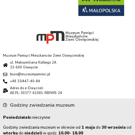
Muzeum Pamięci Mieszkańców Ziemi Oświęcimskiej
ul. Maksymiliana Kolbego 2A
32-600 Oświęcim
biuro@muzeumpamieci.pl
+48 33/447-40-84
Adres do e-Doręczeń:
AE:PL-30377-61081-RBIWR-24
Godziny zwiedzania muzeum
Poniedziałek:
nieczynne
Godziny zwiedzania muzeum w okresie od
1 maja
do
30 września
od
wtorku
do
niedzieli
w godz.
10.00- 18.00