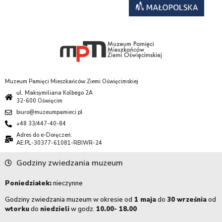
Muzeum Pamięci Mieszkańców Ziemi Oświęcimskiej
ul. Maksymiliana Kolbego 2A
32-600 Oświęcim
biuro@muzeumpamieci.pl
+48 33/447-40-84
Adres do e-Doręczeń:
AE:PL-30377-61081-RBIWR-24
Godziny zwiedzania muzeum
Poniedziałek:
nieczynne
Godziny zwiedzania muzeum w okresie od
1 maja
do
30 września
od
wtorku
do
niedzieli
w godz.
10.00- 18.00