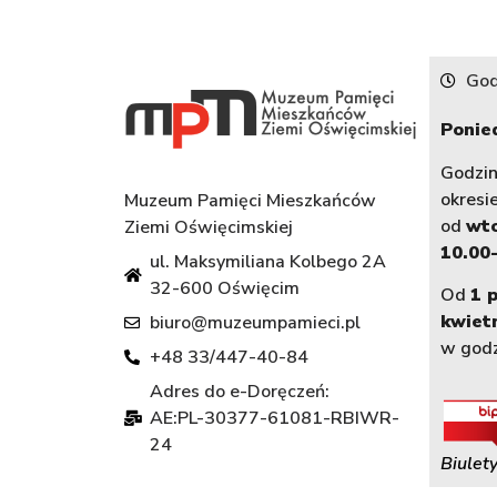
God
Ponied
Godzi
okresi
Muzeum Pamięci Mieszkańców
od
wt
Ziemi Oświęcimskiej
10.00-
ul. Maksymiliana Kolbego 2A
32-600 Oświęcim
Od
1 
kwiet
biuro@muzeumpamieci.pl
w god
+48 33/447-40-84
Adres do e-Doręczeń:
AE:PL-30377-61081-RBIWR-
24
Biulety