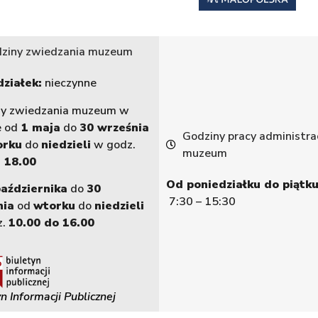
ziny zwiedzania muzeum
ziałek:
nieczynne
ny zwiedzania muzeum w
e od
1 maja
do
30 września
Godziny pracy administrac
orku
do
niedzieli
w godz.
muzeum
 18.00
Od poniedziałku do piątku
października
do
30
7:30 – 15:30
nia
od
wtorku
do
niedzieli
z.
10.00 do 16.00
n Informacji Publicznej