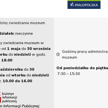
ziny zwiedzania muzeum
ziałek:
nieczynne
ny zwiedzania muzeum w
e od
1 maja
do
30 września
Godziny pracy administrac
orku
do
niedzieli
w godz.
muzeum
 18.00
Od poniedziałku do piątku
października
do
30
7:30 – 15:30
nia
od
wtorku
do
niedzieli
z.
10.00 do 16.00
n Informacji Publicznej