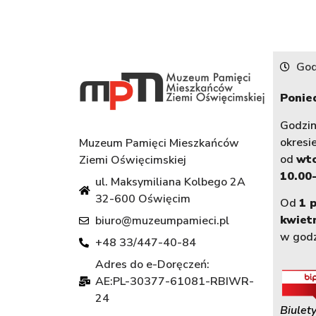
God
Ponied
Godzi
okresi
Muzeum Pamięci Mieszkańców
od
wt
Ziemi Oświęcimskiej
10.00-
ul. Maksymiliana Kolbego 2A
32-600 Oświęcim
Od
1 
kwiet
biuro@muzeumpamieci.pl
w god
+48 33/447-40-84
Adres do e-Doręczeń:
AE:PL-30377-61081-RBIWR-
24
Biulety