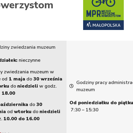
werzystom
ziny zwiedzania muzeum
ziałek:
nieczynne
ny zwiedzania muzeum w
e od
1 maja
do
30 września
Godziny pracy administrac
orku
do
niedzieli
w godz.
muzeum
 18.00
Od poniedziałku do piątku
października
do
30
7:30 – 15:30
nia
od
wtorku
do
niedzieli
z.
10.00 do 16.00