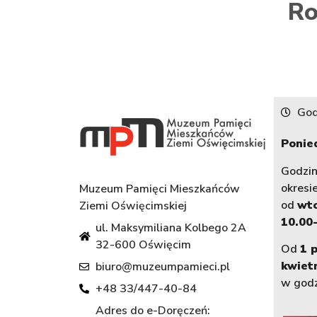
Ro
God
Ponied
Godzi
okresi
Muzeum Pamięci Mieszkańców
od
wt
Ziemi Oświęcimskiej
10.00-
ul. Maksymiliana Kolbego 2A
32-600 Oświęcim
Od
1 
kwiet
biuro@muzeumpamieci.pl
w god
+48 33/447-40-84
Adres do e-Doręczeń: