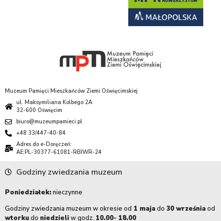
Muzeum Pamięci Mieszkańców Ziemi Oświęcimskiej
ul. Maksymiliana Kolbego 2A
32-600 Oświęcim
biuro@muzeumpamieci.pl
+48 33/447-40-84
Adres do e-Doręczeń:
AE:PL-30377-61081-RBIWR-24
Godziny zwiedzania muzeum
Poniedziałek:
nieczynne
Godziny zwiedzania muzeum w okresie od
1 maja
do
30 września
od
wtorku
do
niedzieli
w godz.
10.00- 18.00