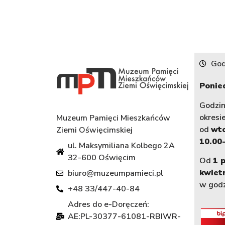
God
Ponied
Godzi
okresi
Muzeum Pamięci Mieszkańców
od
wt
Ziemi Oświęcimskiej
10.00-
ul. Maksymiliana Kolbego 2A
32-600 Oświęcim
Od
1 
kwiet
biuro@muzeumpamieci.pl
w god
+48 33/447-40-84
Adres do e-Doręczeń:
AE:PL-30377-61081-RBIWR-