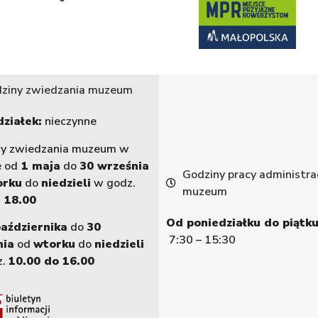
ziny zwiedzania muzeum
ziałek:
nieczynne
ny zwiedzania muzeum w
e od
1 maja
do
30 września
Godziny pracy administrac
orku
do
niedzieli
w godz.
muzeum
 18.00
Od poniedziałku do piątku
października
do
30
7:30 – 15:30
nia
od
wtorku
do
niedzieli
z.
10.00 do 16.00