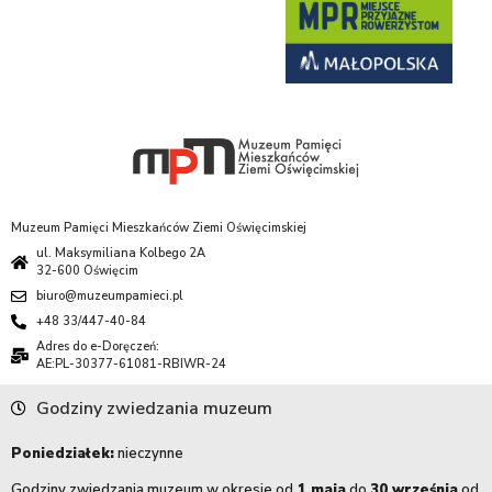
Muzeum Pamięci Mieszkańców Ziemi Oświęcimskiej
ul. Maksymiliana Kolbego 2A
32-600 Oświęcim
biuro@muzeumpamieci.pl
+48 33/447-40-84
Adres do e-Doręczeń:
AE:PL-30377-61081-RBIWR-24
Godziny zwiedzania muzeum
Poniedziałek:
nieczynne
Godziny zwiedzania muzeum w okresie od
1 maja
do
30 września
od