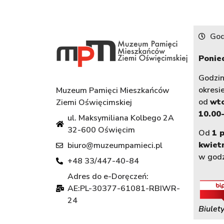
God
Ponied
Godzi
okresi
Muzeum Pamięci Mieszkańców
od
wt
Ziemi Oświęcimskiej
10.00-
ul. Maksymiliana Kolbego 2A
32-600 Oświęcim
Od
1 
kwiet
biuro@muzeumpamieci.pl
w god
+48 33/447-40-84
Adres do e-Doręczeń:
AE:PL-30377-61081-RBIWR-
24
Biulety