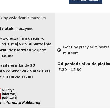
ziny zwiedzania muzeum
ziałek:
nieczynne
ny zwiedzania muzeum w
e od
1 maja
do
30 września
Godziny pracy administrac
orku
do
niedzieli
w godz.
muzeum
 18.00
Od poniedziałku do piątku
października
do
30
7:30 – 15:30
nia
od
wtorku
do
niedzieli
z.
10.00 do 16.00
n Informacji Publicznej