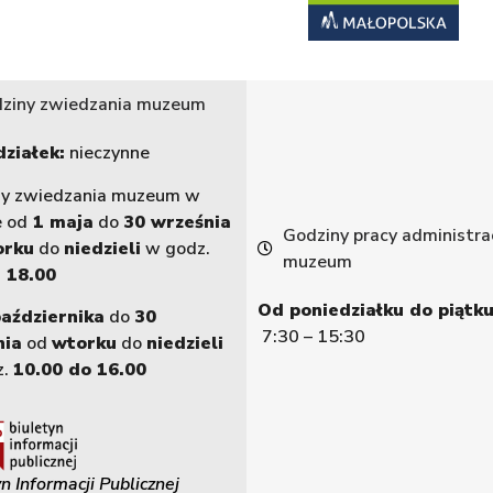
ziny zwiedzania muzeum
ziałek:
nieczynne
ny zwiedzania muzeum w
e od
1 maja
do
30 września
Godziny pracy administrac
orku
do
niedzieli
w godz.
muzeum
 18.00
Od poniedziałku do piątku
października
do
30
7:30 – 15:30
nia
od
wtorku
do
niedzieli
z.
10.00 do 16.00
n Informacji Publicznej