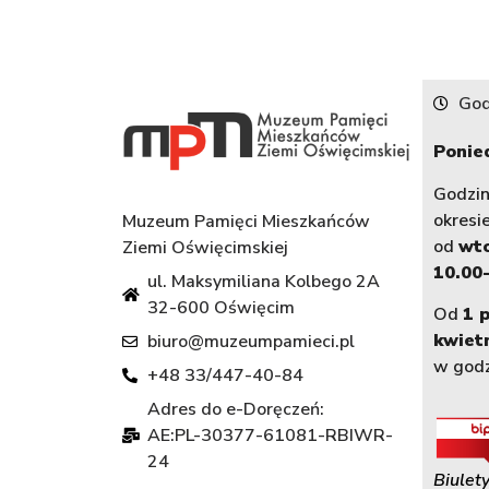
God
Ponied
Godzi
okresi
Muzeum Pamięci Mieszkańców
od
wt
Ziemi Oświęcimskiej
10.00-
ul. Maksymiliana Kolbego 2A
32-600 Oświęcim
Od
1 
kwiet
biuro@muzeumpamieci.pl
w god
+48 33/447-40-84
Adres do e-Doręczeń:
AE:PL-30377-61081-RBIWR-
24
Biulety