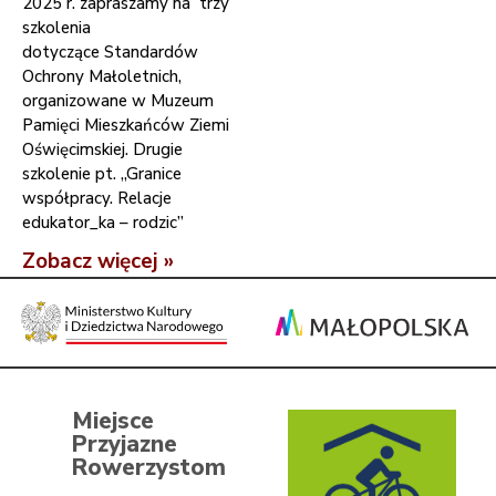
2025 r. zapraszamy na trzy
szkolenia
dotyczące Standardów
Ochrony Małoletnich,
organizowane w Muzeum
Pamięci Mieszkańców Ziemi
Oświęcimskiej. Drugie
szkolenie pt. „Granice
współpracy. Relacje
edukator_ka – rodzic”
Zobacz więcej »
Miejsce
Przyjazne
Rowerzystom