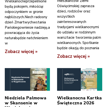
Mieszkańców Ziemi
Wielkanocneprzepełnione
Oświęcimskiej zaprasza
będą pokojem, miłościąi
dzieci, rodziców oraz
odpoczynkiem w gronie
wszystkich
najbliższych.Niech radosny
zainteresowanych
dzień Zmartwychwstania
tradycjami wielkanocnymi
Pańskiegowniesie nadzieję,a
do udziału w rodzinnym
powracająca do życia
warsztacie tworzenia palm
naturabędzie natchnieniem
wielkanocnych. Spotkanie
w
będzie okazją do poznania
Zobacz więcej »
Zobacz więcej »
Niedziela Palmowa
Wielkanocna Kartka
w Skansenie w
Świąteczna 2026