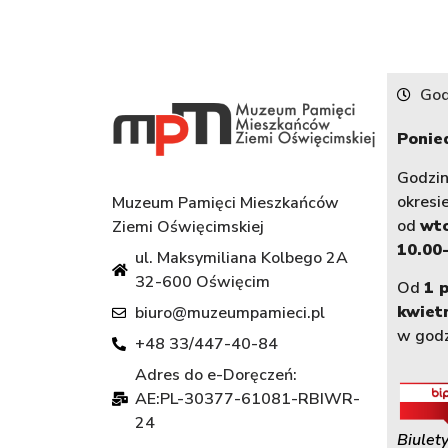
God
Ponied
Godzi
okresi
Muzeum Pamięci Mieszkańców
od
wt
Ziemi Oświęcimskiej
10.00-
ul. Maksymiliana Kolbego 2A
32-600 Oświęcim
Od
1 
kwiet
biuro@muzeumpamieci.pl
w god
+48 33/447-40-84
Adres do e-Doręczeń:
AE:PL-30377-61081-RBIWR-
24
Biulety