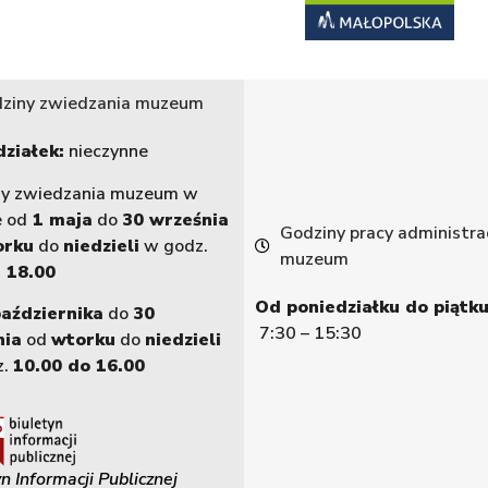
ziny zwiedzania muzeum
ziałek:
nieczynne
ny zwiedzania muzeum w
e od
1 maja
do
30 września
Godziny pracy administrac
orku
do
niedzieli
w godz.
muzeum
 18.00
Od poniedziałku do piątku
października
do
30
7:30 – 15:30
nia
od
wtorku
do
niedzieli
z.
10.00 do 16.00
n Informacji Publicznej