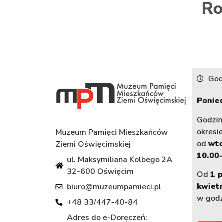
Ro
God
Ponied
Godzi
okresi
Muzeum Pamięci Mieszkańców
od
wt
Ziemi Oświęcimskiej
10.00-
ul. Maksymiliana Kolbego 2A
32-600 Oświęcim
Od
1 
kwiet
biuro@muzeumpamieci.pl
w god
+48 33/447-40-84
Adres do e-Doręczeń: