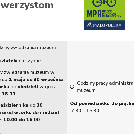
werzystom
ziny zwiedzania muzeum
ziałek:
nieczynne
ny zwiedzania muzeum w
e od
1 maja
do
30 września
Godziny pracy administrac
orku
do
niedzieli
w godz.
muzeum
 18.00
Od poniedziałku do piątku
października
do
30
7:30 – 15:30
nia
od
wtorku
do
niedzieli
z.
10.00 do 16.00