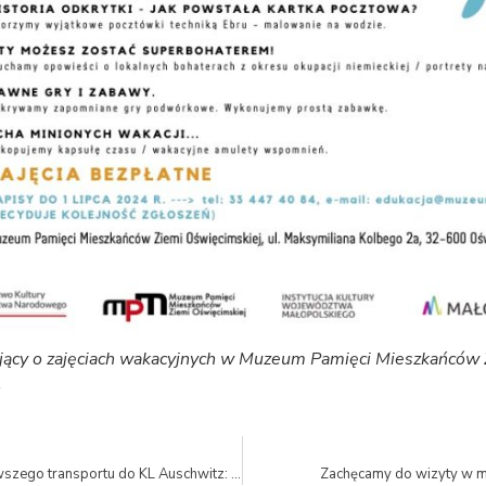
ujący o zajęciach wakacyjnych w Muzeum Pamięci Mieszkańców 
.
Upamiętnienie pierwszego transportu do KL Auschwitz: „Spotkanie z Historią” i koncert w MPMZO
Zachęcamy do wizyty w 