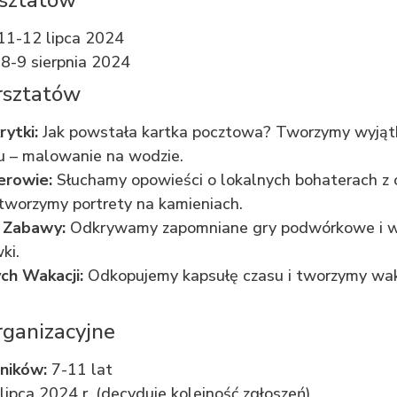
11-12 lipca 2024
 8-9 sierpnia 2024
sztatów
rytki:
Jak powstała kartka pocztowa? Tworzymy wyją
u – malowanie na wodzie.
erowie:
Słuchamy opowieści o lokalnych bohaterach z o
i tworzymy portrety na kamieniach.
 Zabawy:
Odkrywamy zapomniane gry podwórkowe i 
ki.
ch Wakacji:
Odkopujemy kapsułę czasu i tworzymy wa
rganizacyjne
ników:
7-11 lat
lipca 2024 r. (decyduje kolejność zgłoszeń)