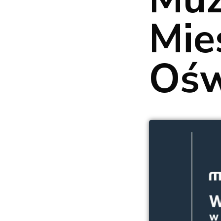
Mie
Ośw