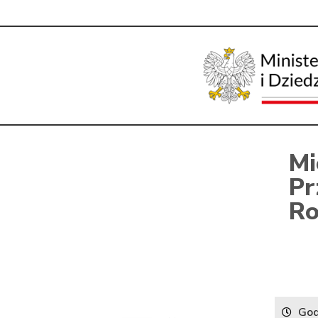
Mi
Pr
Ro
God