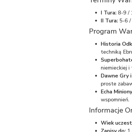
I Tura:
8-9 / 
II Tura:
5-6 /
Program War
Historia Odk
techniką Ebr
Superbohat
niemieckiej 
Dawne Gry i
proste zabaw
Echa Miniony
wspomnień.
Informacje O
Wiek uczest
Zapisy do:
1 