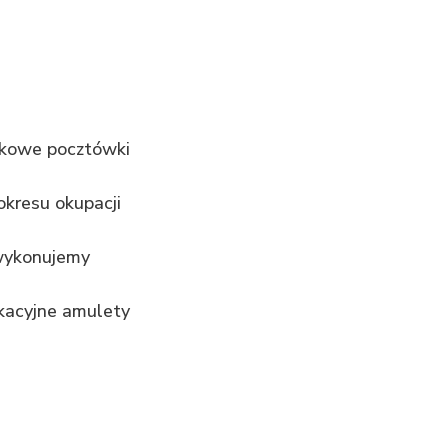
tkowe pocztówki
kresu okupacji
wykonujemy
kacyjne amulety