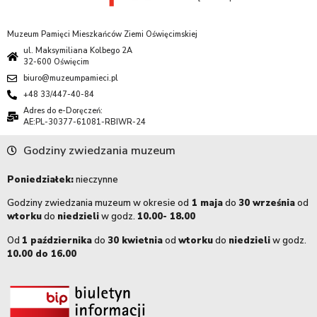
Muzeum Pamięci Mieszkańców Ziemi Oświęcimskiej
ul. Maksymiliana Kolbego 2A
32-600 Oświęcim
biuro@muzeumpamieci.pl
+48 33/447-40-84
Adres do e-Doręczeń:
AE:PL-30377-61081-RBIWR-24
Godziny zwiedzania muzeum
Poniedziałek:
nieczynne
Godziny zwiedzania muzeum w okresie od
1 maja
do
30 września
od
wtorku
do
niedzieli
w godz.
10.00- 18.00
Od
1 października
do
30 kwietnia
od
wtorku
do
niedzieli
w godz.
10.00 do 16.00