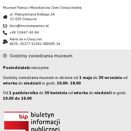
Muzeum Pamięci Mieszkańców Ziemi Oświęcimskiej
ul. Maksymiliana Kolbego 2A
32-600 Oświęcim
biuro@muzeumpamieci.pl
+48 33/447-40-84
Adres do e-Doręczeń:
AE:PL-30377-61081-RBIWR-24
Godziny zwiedzania muzeum
Poniedziałek:
nieczynne
Godziny zwiedzania muzeum w okresie od
1 maja
do
30 września
od
wtorku
do
niedzieli
w godz.
10.00- 18.00
Od
1 października
do
30 kwietnia
od
wtorku
do
niedzieli
w godz.
10.00 do 16.00