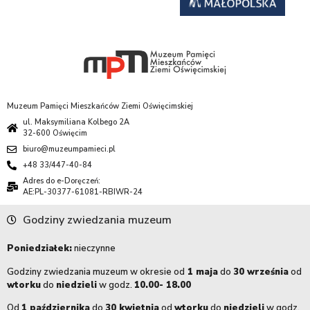
Muzeum Pamięci Mieszkańców Ziemi Oświęcimskiej
ul. Maksymiliana Kolbego 2A
32-600 Oświęcim
biuro@muzeumpamieci.pl
+48 33/447-40-84
Adres do e-Doręczeń:
AE:PL-30377-61081-RBIWR-24
Godziny zwiedzania muzeum
Poniedziałek:
nieczynne
Godziny zwiedzania muzeum w okresie od
1 maja
do
30 września
od
wtorku
do
niedzieli
w godz.
10.00- 18.00
Od
1 października
do
30 kwietnia
od
wtorku
do
niedzieli
w godz.