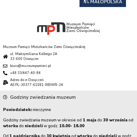
Muzeum Pamięci Mieszkańców Ziemi Oświęcimskiej
ul. Maksymiliana Kolbego 2A
32-600 Oświęcim
biuro@muzeumpamieci.pl
+48 33/447-40-84
Adres do e-Doręczeń:
AE:PL-30377-61081-RBIWR-24
Godziny zwiedzania muzeum
Poniedziałek:
nieczynne
Godziny zwiedzania muzeum w okresie od
1 maja
do
30 września
od
wtorku
do
niedzieli
w godz.
10.00- 18.00
Od
1 października
do
30 kwietnia
od
wtorku
do
niedzieli
w godz.