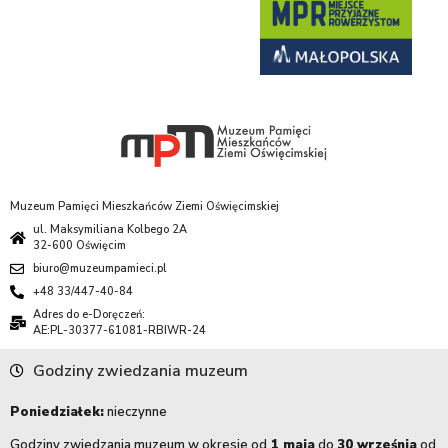
Muzeum Pamięci Mieszkańców Ziemi Oświęcimskiej
ul. Maksymiliana Kolbego 2A
32-600 Oświęcim
biuro@muzeumpamieci.pl
+48 33/447-40-84
Adres do e-Doręczeń:
AE:PL-30377-61081-RBIWR-24
Godziny zwiedzania muzeum
Poniedziałek:
nieczynne
Godziny zwiedzania muzeum w okresie od
1 maja
do
30 września
od