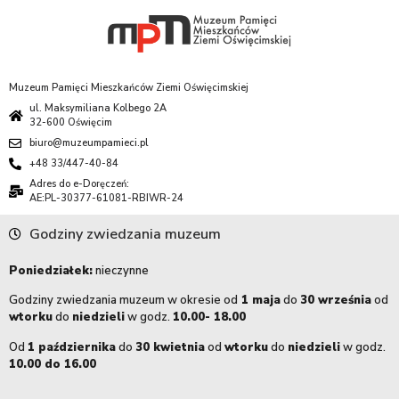
Muzeum Pamięci Mieszkańców Ziemi Oświęcimskiej
ul. Maksymiliana Kolbego 2A
32-600 Oświęcim
biuro@muzeumpamieci.pl
+48 33/447-40-84
Adres do e-Doręczeń:
AE:PL-30377-61081-RBIWR-24
Godziny zwiedzania muzeum
Poniedziałek:
nieczynne
Godziny zwiedzania muzeum w okresie od
1 maja
do
30 września
od
wtorku
do
niedzieli
w godz.
10.00- 18.00
Od
1 października
do
30 kwietnia
od
wtorku
do
niedzieli
w godz.
10.00 do 16.00