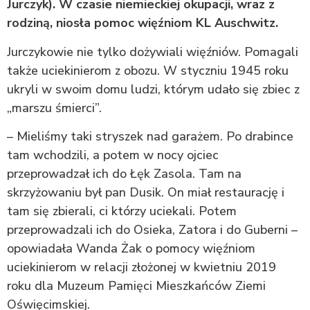
Jurczyk). W czasie niemieckiej okupacji, wraz z
rodziną, niosła pomoc więźniom KL Auschwitz.
Jurczykowie nie tylko dożywiali więźniów. Pomagali
także uciekinierom z obozu. W styczniu 1945 roku
ukryli w swoim domu ludzi, którym udało się zbiec z
„marszu śmierci”.
– Mieliśmy taki stryszek nad garażem. Po drabince
tam wchodzili, a potem w nocy ojciec
przeprowadzał ich do Łęk Zasola. Tam na
skrzyżowaniu był pan Dusik. On miał restaurację i
tam się zbierali, ci którzy uciekali. Potem
przeprowadzali ich do Osieka, Zatora i do Guberni –
opowiadała Wanda Żak o pomocy więźniom
uciekinierom w relacji złożonej w kwietniu 2019
roku dla Muzeum Pamięci Mieszkańców Ziemi
Oświęcimskiej.