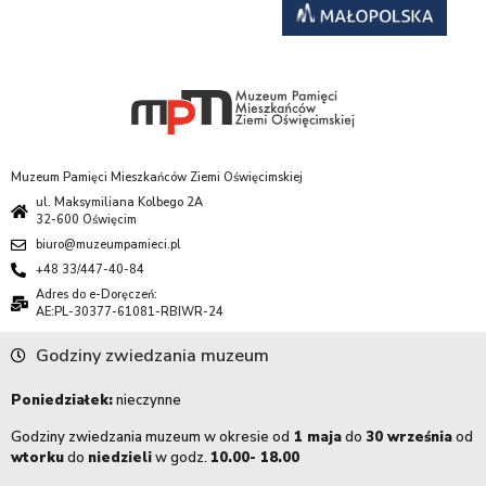
Muzeum Pamięci Mieszkańców Ziemi Oświęcimskiej
ul. Maksymiliana Kolbego 2A
32-600 Oświęcim
biuro@muzeumpamieci.pl
+48 33/447-40-84
Adres do e-Doręczeń:
AE:PL-30377-61081-RBIWR-24
Godziny zwiedzania muzeum
Poniedziałek:
nieczynne
Godziny zwiedzania muzeum w okresie od
1 maja
do
30 września
od
wtorku
do
niedzieli
w godz.
10.00- 18.00