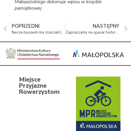
Małopolskiego dokonuje wpisu w księdze
pamiątkowej.
POPRZEDNI
NASTĘPNY
Nasze muzeum ma znaczek turystyczny nr 1330
Zapraszamy na spacer historyczny po byłej Osadzie Barakowej
Miejsce
Przyjazne
Rowerzystom