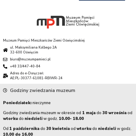
Muzeum Pamięci Mieszkańców Ziemi Oświęcimskiej
ul. Maksymiliana Kolbego 2A
32-600 Oświęcim
biuro@muzeumpamieci.pl
+48 33/447-40-84
Adres do e-Doręczeń:
AE:PL-30377-61081-RBIWR-24
Godziny zwiedzania muzeum
Poniedziałek:
nieczynne
Godziny zwiedzania muzeum w okresie od
1 maja
do
30 września
od
wtorku
do
niedzieli
w godz.
10.00- 18.00
Od
1 października
do
30 kwietnia
od
wtorku
do
niedzieli
w godz.
10.00 do 16.00