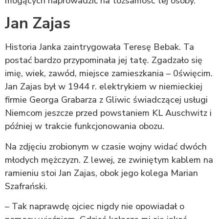
mogących naprowadzić na tożsamość tej osoby.
Jan Zajas
Historia Janka zaintrygowała Teresę Bebak. Ta
postać bardzo przypominała jej tatę. Zgadzało się
imię, wiek, zawód, miejsce zamieszkania – 0święcim.
Jan Zajas był w 1944 r. elektrykiem w niemieckiej
firmie Georga Grabarza z Gliwic świadczącej usługi
Niemcom jeszcze przed powstaniem KL Auschwitz i
później w trakcie funkcjonowania obozu.
Na zdjęciu zrobionym w czasie wojny widać dwóch
młodych mężczyzn. Z lewej, ze zwiniętym kablem na
ramieniu stoi Jan Zajas, obok jego kolega Marian
Szafrański.
– Tak naprawdę ojciec nigdy nie opowiadał o